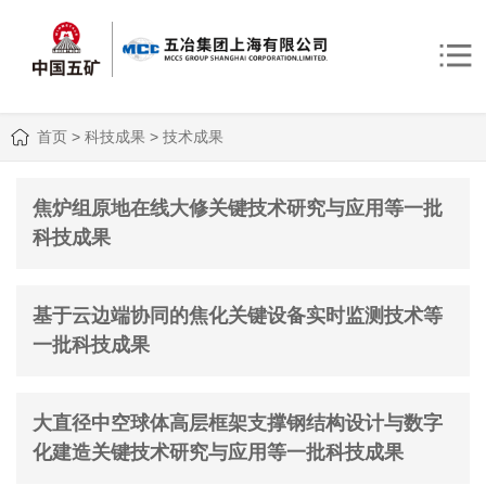
首页
>
科技成果
>
技术成果
焦炉组原地在线大修关键技术研究与应用等一批
科技成果
基于云边端协同的焦化关键设备实时监测技术等
一批科技成果
大直径中空球体高层框架支撑钢结构设计与数字
化建造关键技术研究与应用等一批科技成果