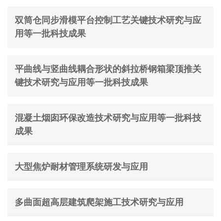
双筒仓同步滑模平台控制工艺关键技术研究与应
用等一批科技成果
平曲线与竖曲线耦合形状的斜拉桥钢箱梁顶推关
键技术研究与应用等一批科技成果
混凝土烟囱环保改造技术研究与应用等一批科技
成果
大型焦炉耐材管理系统研发与应用
多曲面超高层建筑爬架施工技术研究与应用